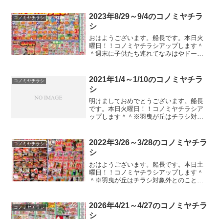
分専用のチラシが入ると思います。しか
し、恵方巻っつーか大阪からしたらただ
2023年8/29～9/4のコノミヤチラ
コノミヤチラシ
の太巻きなんですが、全国...
シ
おはようございます。船長です。本日火
曜日！！コノミヤチラシアップします＾
＾週末に子供たち連れてなみはやドーム
のプール行ってきたんですけど、暑すぎ
て行くだけでばてますねｗｗｗガストや
バーミヤンのクーポンのチラシが入って
2021年1/4～1/10のコノミヤチラ
コノミヤチラシ
たのでコノミヤチラシ以外...
シ
明けましておめでとうございます。船長
です。本日火曜日！！コノミヤチラシア
ップします＾＾※羽曳が丘はチラシ対象
外とのこと。年始だからですかね？一週
間分のチラシですよ！！今年最初のコノ
ミヤチラシ更新です。相変わらずトップ
2022年3/26～3/28のコノミヤチラ
コノミヤチラシ
画像とかその辺の更新の仕...
シ
おはようございます。船長です。本日土
曜日！！コノミヤチラシアップします＾
＾※羽曳が丘はチラシ対象外とのこと。
昨日ワクチン接種してきたんですが、副
反応がきつくて寝込んでます。おかげで
コノミヤチラシが出てるの気づきません
2026年4/21～4/27のコノミヤチラ
コノミヤチラシ
でした。。。そんなこんな...
シ