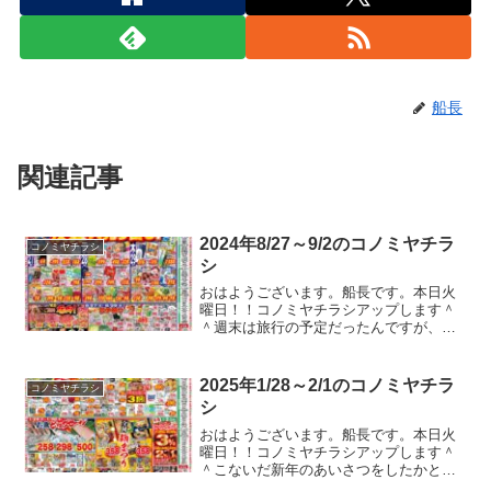
船長
関連記事
2024年8/27～9/2のコノミヤチラ
コノミヤチラシ
シ
おはようございます。船長です。本日火
曜日！！コノミヤチラシアップします＾
＾週末は旅行の予定だったんですが、台
風が急に遅くなって、、、当初は今日来
るはずでしたよね？イケるイケる！と思
ってたのに、、、ひどい。。。ガストや
2025年1/28～2/1のコノミヤチラ
コノミヤチラシ
バーミヤンのクーポンのチ...
シ
おはようございます。船長です。本日火
曜日！！コノミヤチラシアップします＾
＾こないだ新年のあいさつをしたかと思
えばもう節分の話ですよ。日曜日には節