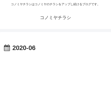
コノミヤチラシはコノミヤのチラシをアップし続けるブログです。
コノミヤチラシ
2020-06