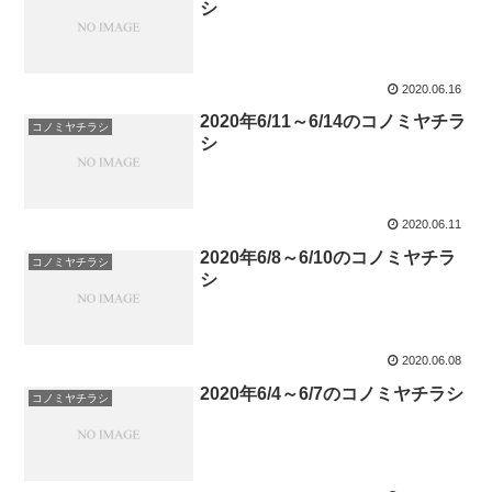
シ
2020.06.16
2020年6/11～6/14のコノミヤチラ
コノミヤチラシ
シ
2020.06.11
2020年6/8～6/10のコノミヤチラ
コノミヤチラシ
シ
2020.06.08
2020年6/4～6/7のコノミヤチラシ
コノミヤチラシ