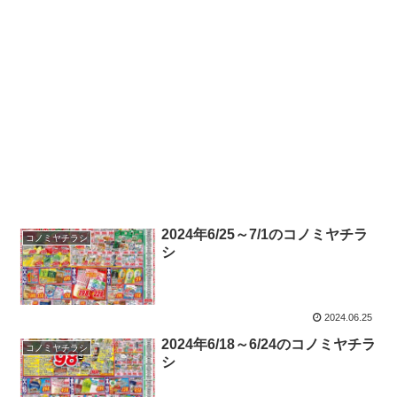
2024年6/25～7/1のコノミヤチラ
コノミヤチラシ
シ
2024.06.25
2024年6/18～6/24のコノミヤチラ
コノミヤチラシ
シ