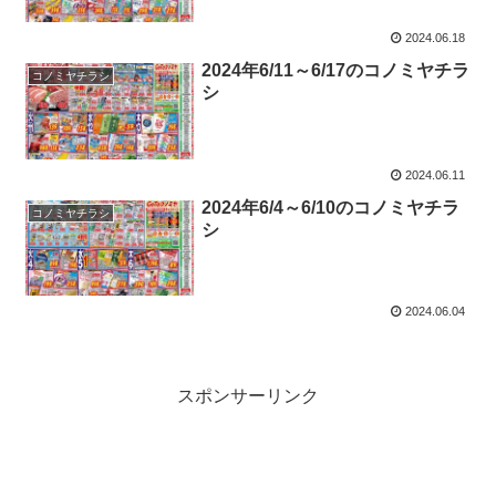
2024.06.18
2024年6/11～6/17のコノミヤチラ
コノミヤチラシ
シ
2024.06.11
2024年6/4～6/10のコノミヤチラ
コノミヤチラシ
シ
2024.06.04
スポンサーリンク