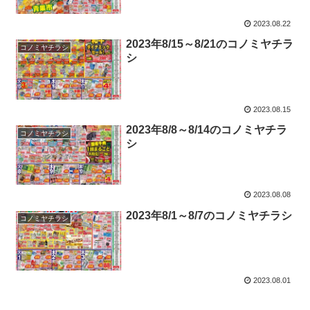
2023.08.22
2023年8/15～8/21のコノミヤチラ
コノミヤチラシ
シ
2023.08.15
2023年8/8～8/14のコノミヤチラ
コノミヤチラシ
シ
2023.08.08
2023年8/1～8/7のコノミヤチラシ
コノミヤチラシ
2023.08.01