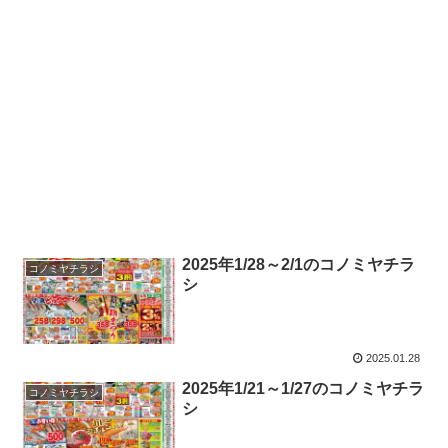
2025年1/28～2/1のコノミヤチラ
コノミヤチラシ
シ
2025.01.28
2025年1/21～1/27のコノミヤチラ
コノミヤチラシ
シ