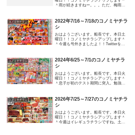
曜日！！コノミヤチラシアップします＾
＾雨が続きますねー。。。ただ、梅雨に
入って思ったのは、在宅ワークサイコ
ー！！！去年まではこんな土砂降りのな
か必死にチャリンコ漕いでびしょ濡れの
2022年7/16～7/18のコノミヤチラ
コノミヤチラシ
まま電車に飛び乗って、周り...
シ
おはようございます。船長です。本日土
曜日！！コノミヤチラシアップします＾
＾今週も号外きましたよ！！Twitterをフ
ォローしてくださっている皆様には号外
出たことをお届けできるんですが、それ
以外の皆様にお届けするにはどうすれば
2024年6/25～7/1のコノミヤチラ
コノミヤチラシ
よいのでしょうか...
シ
おはようございます。船長です。本日火
曜日！！コノミヤチラシアップします＾
＾息子が初のテスト期間に突入。勉強が
嫌いすぎて泣き叫ぶ。最悪、それはまぁ
いいよ。でも、1学期の全教科のノートを
とってないのと、課題を学校の机に隠し
2026年7/25～7/27のコノミヤチラ
コノミヤチラシ
て一切やてなかったのは...
シ
おはようございます。船長です。本日火
曜日！！コノミヤチラシアップします＾
＾今週はイレギュラチラシですね。土用
の丑特集になります。先日は息子の件で
ご心配をおかけいたしました。PCを取り