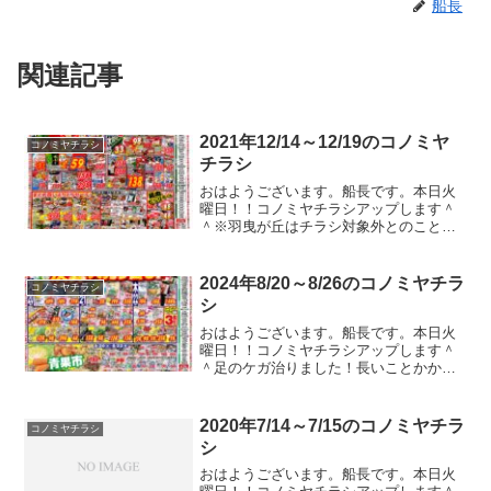
船長
関連記事
2021年12/14～12/19のコノミヤ
コノミヤチラシ
チラシ
おはようございます。船長です。本日火
曜日！！コノミヤチラシアップします＾
＾※羽曳が丘はチラシ対象外とのこと。
寒いっ！！信じられんくらい寒い！！信
じない！！信じないぞ！！本当は暖かい
んだ！！！暖かいに決まってる！！絶対
2024年8/20～8/26のコノミヤチラ
コノミヤチラシ
そうだ！！寒すぎてわけわ...
シ
おはようございます。船長です。本日火
曜日！！コノミヤチラシアップします＾
＾足のケガ治りました！長いことかかり
ました。。。怪我した状態でプールに行
くと黴菌が入るので気を付けないとダメ
ですね。。。ガストやバーミヤンのクー
2020年7/14～7/15のコノミヤチラ
コノミヤチラシ
ポンのチラシが入ってたの...
シ
おはようございます。船長です。本日火