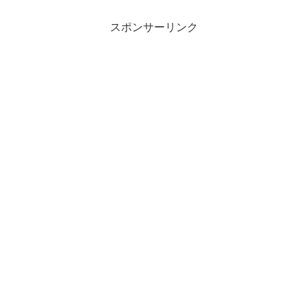
上げるというのはもうやめにして、自宅
のネットワークからは締...
スポンサーリンク