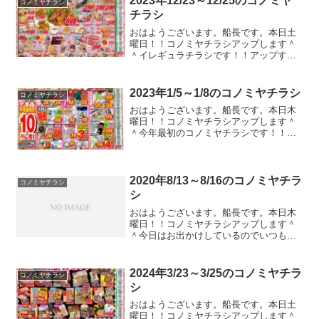
2023年12/23～12/25のコノミヤ
コノミヤチラシ
り。実際のところはどうな...
チラシ
おはようございます。船長です。本日土
曜日！！コノミヤチラシアップします＾
＾イレギュラチラシです！！アップする
の忘れてました！！ごめんなさい！！！
ガストやバーミヤンのクーポンのチラシ
が入ってたのでコノミヤチラシ以外もア
2023年1/5～1/8のコノミヤチラシ
コノミヤチラシ
ップしている本編ブログの...
おはようございます。船長です。本日木
曜日！！コノミヤチラシアップします＾
＾今年最初のコノミヤチラシです！！あ
けましておめでとうございます。本年も
よろしくお願いいたします。今年は2023
年はどのような年になるのでしょうか。
楽しみですね。それで...
2020年8/13～8/16のコノミヤチラ
コノミヤチラシ
シ
おはようございます。船長です。本日木
曜日！！コノミヤチラシアップします＾
＾今日はお出かけしているのでいつもの
ようにコノミヤチラシをアップできませ
ん。ほかの人に写真を頼んでいるので画
像が荒いです。。。帰ってきたら差し替
2024年3/23～3/25のコノミヤチラ
コノミヤチラシ
えますね。差し替えました...
シ
おはようございます。船長です。本日土
曜日！！コノミヤチラシアップします＾