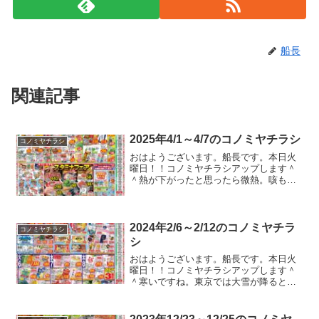
船長
関連記事
2025年4/1～4/7のコノミヤチラシ
コノミヤチラシ
おはようございます。船長です。本日火
曜日！！コノミヤチラシアップします＾
＾熱が下がったと思ったら微熱。咳も出
てきました。なかなか体調戻らんけど、
先週に比べればとても良い！！！治って
るふりして生活しないと、みんなに迷惑
かけるし。。。人に移さな...
2024年2/6～2/12のコノミヤチラ
コノミヤチラシ
シ
おはようございます。船長です。本日火
曜日！！コノミヤチラシアップします＾
＾寒いですね。東京では大雪が降るとか
なんとかニュースでやってましたけど、
結局大して降らなかったとか言う声もあ
ったり、めっちゃ降ったって声もあった