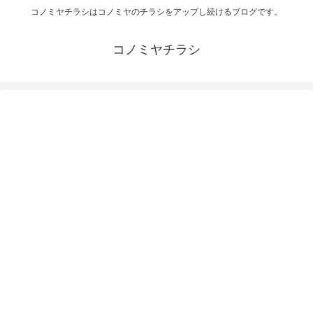
コノミヤチラシはコノミヤのチラシをアップし続けるブログです。
コノミヤチラシ