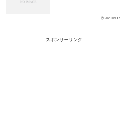
2020.09.17
スポンサーリンク