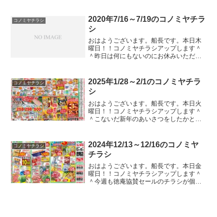
毎日ですが、皆さんいかがお過ごしでし
ょうか。私は副業の売り上げが去年の１
／３にまで落ち込みました。物価は上が
2020年7/16～7/19のコノミヤチラ
コノミヤチラシ
る、収入は減る、税金は上...
シ
おはようございます。船長です。本日木
曜日！！コノミヤチラシアップします＾
＾昨日は何にもないのにお休みいただき
ました。えぇ、元々は予定があったんで
すよ。うちの会社は融通が利かなくて、
半年前から休みの予定聞いてきて、コロ
2025年1/28～2/1のコノミヤチラ
コノミヤチラシ
ナのせいで予定なんか全部...
シ
おはようございます。船長です。本日火
曜日！！コノミヤチラシアップします＾
＾こないだ新年のあいさつをしたかと思
えばもう節分の話ですよ。日曜日には節
分専用のチラシが入ると思います。しか
し、恵方巻っつーか大阪からしたらただ
2024年12/13～12/16のコノミヤ
コノミヤチラシ
の太巻きなんですが、全国...
チラシ
おはようございます。船長です。本日金
曜日！！コノミヤチラシアップします＾
＾今週も徳庵協賛セールのチラシが個別
でありましたのでアップしています。徳
庵、放出、鴫野、鴫野西、緑橋店を利用
されている方結構多いんですね。ガスト
やバーミヤンのクーポンの...