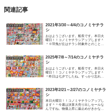
関連記事
2021年3/30～4/4のコノミヤチラ
コノミヤチラシ
シ
おはようございます。船長です。本日火
曜日！！コノミヤチラシアップします＾
＾※羽曳が丘はチラシ対象外とのこと。
今週も一週間分のチラシですよ！！そう
いえば、最近はコノミヤチラシ.comのア
クセス数も増えてきてうれしい限りで
2025年7/8～7/14のコノミヤチラ
コノミヤチラシ
す。Twitterのフ...
シ
おはようございます。船長です。本日火
曜日！！コノミヤチラシアップします＾
＾昨日は七夕でしたね。すっかり忘れて
いました。なんだか最近は行事とか忘れ
てしまうんですよね。生き急いでいるの
か余裕がないのか、なんだかよくわから
2023年2/21～2/27のコノミヤチラ
コノミヤチラシ
ないんですが、もやもやす...
シ
本日火曜日！！コノミヤチラシアップし
ます＾＾今週は決算大売り出しセールな
んですね。物価上昇に歯止めがきかない