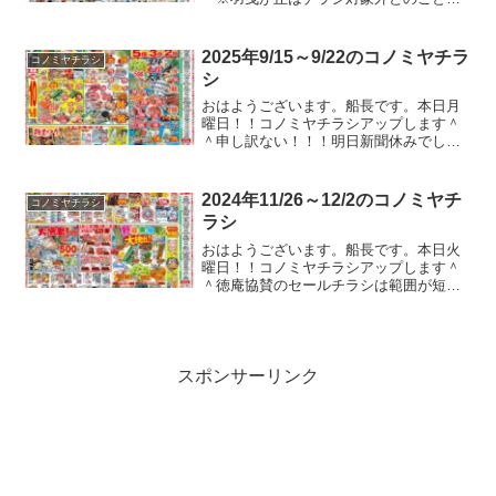
今週も一週間分のチラシですよ！！そう
いえば、最近はコノミヤチラシ.comのア
クセス数も増えてきてうれしい限りで
2025年9/15～9/22のコノミヤチラ
コノミヤチラシ
す。Twitterのフ...
シ
おはようございます。船長です。本日月
曜日！！コノミヤチラシアップします＾
＾申し訳ない！！！明日新聞休みでし
た！！！なんで今日チラシが入ってまし
た。能書きなしで早速チラシアップしま
す！！そんなこんなでチラシをドン！！
2024年11/26～12/2のコノミヤチ
コノミヤチラシ
とりま、私はぼちぼちやりま...
ラシ
おはようございます。船長です。本日火
曜日！！コノミヤチラシアップします＾
＾徳庵協賛のセールチラシは範囲が短い
んですね。金曜日にもアップしないとダ
メな感じですかね。息子のテストは散々
です。。。勉強なんか絶対しくなくてと
にかくアニメやゲームなん...
スポンサーリンク