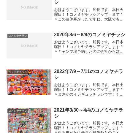
シ
おはようございます。船長です。本日火
曜日！！コノミヤチラシアップします＾
＾この連休寒かったですね。大阪でも雪
が降るってなかなかの寒さですよ。とは
いえそろそろ暖かくなってくるはず！は
ずですよね？ガストやバーミヤンのクー
2020年8/6～8/9のコノミヤチラシ
コノミヤチラシ
ポンのチラシが入ってたの...
おはようございます。船長です。本日木
曜日！！コノミヤチラシアップします＾
＾キャンプ場予約したのに会社から盆休
みに休まれると売り上げが減るから休む
なって命令が来てドン引きしてますｗｗ
ｗ元々、残業すると国に目を付けられる
し、残業代がかさんで売り...
2022年7/9～7/11のコノミヤチラ
コノミヤチラシ
シ
おはようございます。船長です。本日土
曜日！！コノミヤチラシアップします＾
＾まさかのイレギュラチラシです！！と
ころで、安倍元首相の暗殺事件、、、非
常にショックです。犯人の供述も意味不
明なんでどうも嘘くさいですし。暗殺な
2021年3/30～4/4のコノミヤチラ
コノミヤチラシ
ど到底許されるものではな...
シ
おはようございます。船長です。本日火
曜日！！コノミヤチラシアップします＾
＾※羽曳が丘はチラシ対象外とのこと。