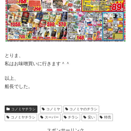
とりま、
私はお味噌買いに行きます＾＾
以上、
船長でした。
コノミヤチラシ
コノミヤ
コノミヤのチラシ
コノミヤチラシ
スーパー
チラシ
安い
特売
スポンサーリンク