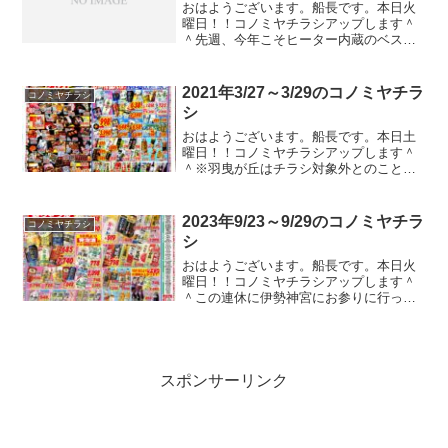
おはようございます。船長です。本日火
曜日！！コノミヤチラシアップします＾
＾先週、今年こそヒーター内蔵のベスト
買いたいとか言ってましたが、今年は去
年より一ヶ月早く売り出されてたようで
す。そして、数日で売り切れたとのこ
2021年3/27～3/29のコノミヤチラ
コノミヤチラシ
と。。。えぇ、もう売ってな...
シ
おはようございます。船長です。本日土
曜日！！コノミヤチラシアップします＾
＾※羽曳が丘はチラシ対象外とのこと。
まさかの！！土曜日チラシ！！駅弁とお
酒の特集！！！確実に花見意識してます
ねｗｗｗ節度思ってよろしく＾＾そんな
2023年9/23～9/29のコノミヤチラ
コノミヤチラシ
こんなでチラシをドン！！...
シ
おはようございます。船長です。本日火
曜日！！コノミヤチラシアップします＾
＾この連休に伊勢神宮にお参りに行って
きました。おごそかな神社でしたねぇ。
神社っていうより古代の神殿って感じで
すかね。ガストやバーミヤンのクーポン
のチラシが入ってたのでコ...
スポンサーリンク