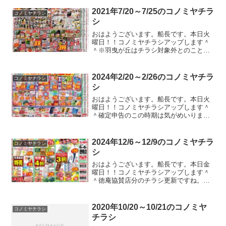
2021年7/20～7/25のコノミヤチラ
コノミヤチラシ
シ
おはようございます。船長です。本日火
曜日！！コノミヤチラシアップします＾
＾※羽曳が丘はチラシ対象外とのこと。
今週も一週間分のチラシですよ！！先
週、週休三日とか言っちゃったけ
ど、、、そもそも論で私は誰かの養分に
2024年2/20～2/26のコノミヤチラ
コノミヤチラシ
なりたくないのでリタイヤして気ま...
シ
おはようございます。船長です。本日火
曜日！！コノミヤチラシアップします＾
＾確定申告のこの時期は気がめいります
ね。。。お金を稼いだ罰金を手間と時間
をかけて支払うわけですから。。。ほん
で収めたお金で何してんのっていうと、
2024年12/6～12/9のコノミヤチラ
コノミヤチラシ
政治家や官僚、お金持ちな...
シ
おはようございます。船長です。本日金
曜日！！コノミヤチラシアップします＾
＾徳庵協賛店分のチラシ更新ですね。全
店で揃えてくれたら楽なんですけどねｗ
ガストやバーミヤンのクーポンのチラシ
が入ってたのでコノミヤチラシ以外もア
2020年10/20～10/21のコノミヤ
コノミヤチラシ
ップしている本編ブログの...
チラシ