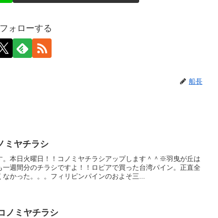
フォローする
船長
のコノミヤチラシ
す。本日火曜日！！コノミヤチラシアップします＾＾※羽曳が丘は
も一週間分のチラシですよ！！ロピアで買った台湾パイン。正直全
なかった。。。フィリピンパインのおよそ三...
23のコノミヤチラシ