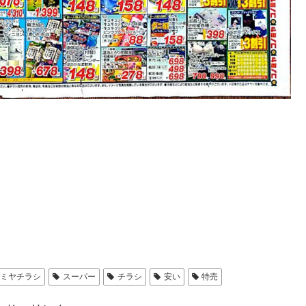
ノミヤチラシ
スーパー
チラシ
安い
特売