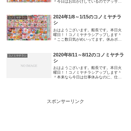
＾今日はお出かけしているのでアッサリ
気味の更新です。いつもとあんまかわん
ないかもですけど。ガストやバーミヤン
のクーポンのチラシが入ってたのでコノ
2024年1/8～1/15のコノミヤチラ
コノミヤチラシ
ミヤチラシ以外もアップし...
シ
おはようございます。船長です。本日火
曜日！！コノミヤチラシアップします＾
＾ここ数日気がめいってます。休みボケ
ですかねｗｗｗ正直もっと休みボケたい
ｗｗｗガストやバーミヤンのクーポンの
チラシが入ってたのでコノミヤチラシ以
2020年8/11～8/12のコノミヤチラ
コノミヤチラシ
外もアップしている本編ブ...
シ
おはようございます。船長です。本日火
曜日！！コノミヤチラシアップします＾
＾本来なら今日は仕事休みなのに、仕事
もないのに仕事しないといけなくなった
ので凄くやる気ないですｗｗｗこんな時
に限って会社のサーバー壊れて一人で対
処しないと、、、みたいに...
スポンサーリンク