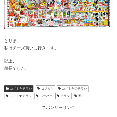
とりま、
私はチーズ買いに行きます。
以上、
船長でした。
コノミヤチラシ
コノミヤ
コノミヤのチラシ
コノミヤチラシ
スーパー
チラシ
安い
スポンサーリンク