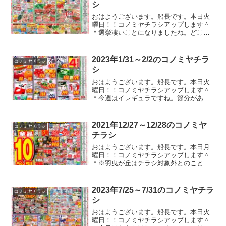
シ
おはようございます。船長です。本日火
曜日！！コノミヤチラシアップします＾
＾選挙凄いことになりましたね。どこの
政党とかそう言うことは言及しません。
面倒なので。申し訳ない。で、株価があ
がりまくってとんでもないことになって
2023年1/31～2/2のコノミヤチラ
コノミヤチラシ
てウハウハ！！ではない私...
シ
おはようございます。船長です。本日火
曜日！！コノミヤチラシアップします＾
＾今週はイレギュラですね。節分がある
から？と思ったけど、ラインナップ的に
はあんまり関係なさそう。金曜日にもチ
ラシ入るかもですね。話は変わって、最
2021年12/27～12/28のコノミヤ
コノミヤチラシ
近、玉子と牛乳が高くて困...
チラシ
おはようございます。船長です。本日月
曜日！！コノミヤチラシアップします＾
＾※羽曳が丘はチラシ対象外とのこと。
まさかの月曜日、、、油断しまくりでこ
こ時間の更新です。。。申し訳ございま
せん。そんなこんなでチラシをドン！！
2023年7/25～7/31のコノミヤチラ
コノミヤチラシ
とりま、私はお酒買いに行...
シ
おはようございます。船長です。本日火
曜日！！コノミヤチラシアップします＾