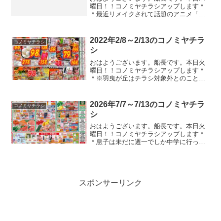
曜日！！コノミヤチラシアップします＾
＾最近リメイクされて話題のアニメ「ダ
イの大冒険」。アバン師匠の修行で大岩
を切れってのがあって、「鬼滅の刃」の
パクリだなんて言って話題になってまし
2022年2/8～2/13のコノミヤチラ
コノミヤチラシ
たね。まぁ、冗談で言って...
シ
おはようございます。船長です。本日火
曜日！！コノミヤチラシアップします＾
＾※羽曳が丘はチラシ対象外とのこと。
昨日の職場での会話。「今度は上のフロ
アでコロナ出たらしいわ」「どの辺？東
側？」「あのへんて下請けの人たちが座
2026年7/7～7/13のコノミヤチラ
コノミヤチラシ
ってるところちゃうん？」...
シ
おはようございます。船長です。本日火
曜日！！コノミヤチラシアップします＾
＾息子は未だに週一でしか中学に行って
ないのですが、このままだと高校に行く
ことができなくなる。そこでとにかくい
ろいろな高校資格を取れるところを探し
ました。息子でもなんとか...
スポンサーリンク