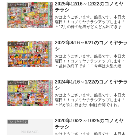
2025年12/16～12/22のコノミヤ
コノミヤチラシ
チラシ
おはようございます。船長です。本日火
曜日！！コノミヤチラシアップします＾
＾12月の株の配当がどんどん出てきまし
て、今年の配当金も出そろうって言い方
が正しいかはわかりませんが、まぁ、出
そろってきました。今年おいしかったの
2022年8/16～8/21のコノミヤチラ
コノミヤチラシ
は高島8007でしょう...
シ
おはようございます。船長です。本日火
曜日！！コノミヤチラシアップします＾
＾盆休み終了です！！今年は大型の連休
取れませんでした。派遣される先によっ
て休める休めないが変わるので毎年先の
予定がたてられなくて辛いところです
2024年1/16～1/22のコノミヤチラ
コノミヤチラシ
が、まったく休めない人もい...
シ
おはようございます。船長です。本日火
曜日！！コノミヤチラシアップします＾
＾私が次に行きたい国は台湾ですね。な
んか楽しそうじゃないですか！ガストや
バーミヤンのクーポンのチラシが入って
たのでコノミヤチラシ以外もアップして
2020年10/22～10/25のコノミヤ
コノミヤチラシ
いる本編ブログの方でアッ...
チラシ
おはようございます。船長です。本日木