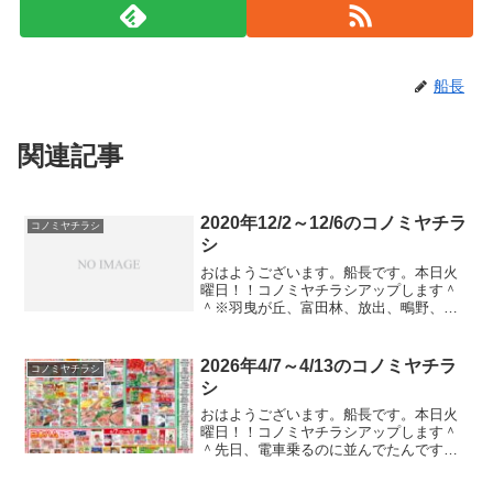
船長
関連記事
2020年12/2～12/6のコノミヤチラ
コノミヤチラシ
シ
おはようございます。船長です。本日火
曜日！！コノミヤチラシアップします＾
＾※羽曳が丘、富田林、放出、鴫野、徳
庵、緑橋、鴫野西はチラシ対象外とのこ
と。11月から上記店舗が通常チラシでは
ないそうです。家からは遠いので入手困
2026年4/7～4/13のコノミヤチラ
コノミヤチラシ
難。。。申し訳ない。そ...
シ
おはようございます。船長です。本日火
曜日！！コノミヤチラシアップします＾
＾先日、電車乗るのに並んでたんです。
２列で並ぶ方式だったんですけどね？急
に３列目を作ってくる女性が現れてきて