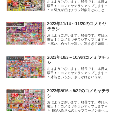
おはようございます。船長です。本日火
曜日！！コノミヤチラシアップします＾
＾※羽曳が丘はチラシ対象外とのこと。
今週も一週間分のチラシですよ！！ちょ
っと涼しくなってくるとＧが出てきます
ね。ブラックキャップ設置しまくってる
2023年11/14～11/20のコノミヤ
コノミヤチラシ
んですけど、どうしても出...
チラシ
おはようございます。船長です。本日火
曜日！！コノミヤチラシアップします＾
＾寒い。めっちゃ寒い。寒すぎて頭痛
い。急に冬になると困りますね。。。ガ
ストやバーミヤンのクーポンのチラシが
入ってたのでコノミヤチラシ以外もアッ
2023年10/3～10/9のコノミヤチラ
コノミヤチラシ
プしている本編ブログの方で...
シ
おはようございます。船長です。本日火
曜日！！コノミヤチラシアップします＾
＾才能というか、きっかけというか、無
理に働かなくてもお金が稼げるようにな
るにはどうすればいいのか、めっちゃ努
力が必要なのか、きっかけで何とかなる
2023年5/16～5/22のコノミヤチラ
コノミヤチラシ
のか、今で来てないからわ...
シ
おはようございます。船長です。本日火
曜日！！コノミヤチラシアップします＾
＾HIKAKINさんのカップラーメン食べて
みたかったけどもうどこにも売ってない