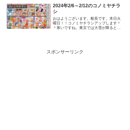
ラシ入るかもですね。話は変わって、最
2024年2/6～2/12のコノミヤチラ
コノミヤチラシ
近、玉子と牛乳が高くて困...
シ
おはようございます。船長です。本日火
曜日！！コノミヤチラシアップします＾
＾寒いですね。東京では大雪が降るとか
なんとかニュースでやってましたけど、
結局大して降らなかったとか言う声もあ
ったり、めっちゃ降ったって声もあった
り。実際のところはどうな...
スポンサーリンク