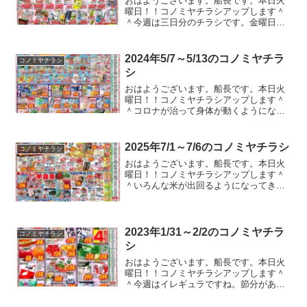
おはようございます。船長です。本日火
曜日！！コノミヤチラシアップします＾
＾今週は三日分のチラシです。金曜日に
また入ると予想しています＾＾ガストや
バーミヤンのクーポンのチラシが入って
たのでコノミヤチラシ以外もアップして
2024年5/7～5/13のコノミヤチラ
コノミヤチラシ
いる本編ブログの方でアッ...
シ
おはようございます。船長です。本日火
曜日！！コノミヤチラシアップします＾
＾コロナが治って身体が動くようになっ
たら今度はパソコンが動かなくなりまし
たよ。。。急遽買い替えです。。。痛い
出費ですが仕方ない。今回はDELL
2025年7/1～7/6のコノミヤチラシ
コノミヤチラシ
Inspiron15(3...
おはようございます。船長です。本日火
曜日！！コノミヤチラシアップします＾
＾いろんな米が出回るようになってきた
ので、最近ビックリすることがありまし
て、、、駅の地下道ってあるじゃないで
すか？数駅分つながってたりするやつ。
あれって基本徒歩専用だと...
2023年1/31～2/2のコノミヤチラ
コノミヤチラシ
シ
おはようございます。船長です。本日火
曜日！！コノミヤチラシアップします＾
＾今週はイレギュラですね。節分がある
から？と思ったけど、ラインナップ的に
はあんまり関係なさそう。金曜日にもチ