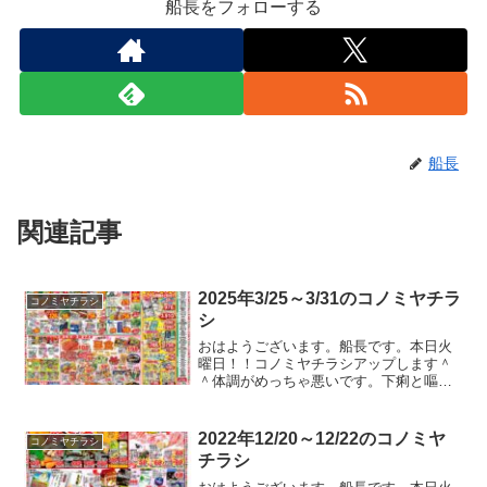
船長をフォローする
船長
関連記事
2025年3/25～3/31のコノミヤチラ
コノミヤチラシ
シ
おはようございます。船長です。本日火
曜日！！コノミヤチラシアップします＾
＾体調がめっちゃ悪いです。下痢と嘔吐
が止まりません。熱も出てきたので会社
休まないと。。。ガストやバーミヤンの
クーポンのチラシが入ってたのでコノミ
2022年12/20～12/22のコノミヤ
コノミヤチラシ
ヤチラシ以外もアップして...
チラシ