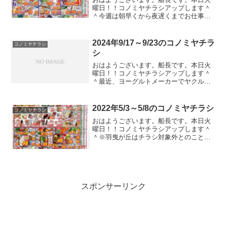
曜日！！コノミヤチラシアップします＾
＾今週は朝早くから夜遅くまでお仕事な
のでブログ更新する時間は睡眠時間を削
るしかない。。。会社の仕事ってどこま
で偉いんだろうか？などと考えてしま
2024年9/17～9/23のコノミヤチラ
コノミヤチラシ
う。。。ガストやバーミヤン...
シ
おはようございます。船長です。本日火
曜日！！コノミヤチラシアップします＾
＾最近、ヨーグルトメーカーでヤクルト
やらピルクルやらを培養しています。同
じ乳酸菌でもヨーグルトと違って固まら
ないんで飲むヨーグルト状態なんです
2022年5/3～5/8のコノミヤチラシ
コノミヤチラシ
が、そもそもヨーグルトにな...
おはようございます。船長です。本日火
曜日！！コノミヤチラシアップします＾
＾※羽曳が丘はチラシ対象外とのこと。
ゴールデンウィークですよ！！皆さんお
出かけしてますー？私はしてませんよｗ
どこも予約いっぱいで無理無理ベイベー
でしたｗｗｗみんなやっぱ...
スポンサーリンク