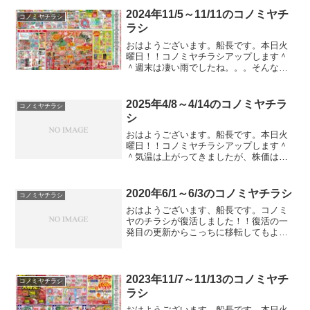
2024年11/5～11/11のコノミヤチ
コノミヤチラシ
ラシ
おはようございます。船長です。本日火
曜日！！コノミヤチラシアップします＾
＾週末は凄い雨でしたね。。。そんな
中、私は家族で釣り旅行に行ってまし
た。土砂降りのなかだったんですが、奇
跡的に数時間晴れていたんで、そのタイ
2025年4/8～4/14のコノミヤチラ
コノミヤチラシ
ミングでがっつりつってきまし...
シ
おはようございます。船長です。本日火
曜日！！コノミヤチラシアップします＾
＾気温は上がってきましたが、株価は大
暴落ですね。資産が100万減ってしまっ
て、講座見た瞬間笑ってしまっていまし
た。まぁ、次は上がる番なのでいいとこ
2020年6/1～6/3のコノミヤチラシ
コノミヤチラシ
ろで仕込みたいですね。...
おはようございます、船長です。コノミ
ヤのチラシが復活しました！！復活の一
発目の更新からこっちに移転してもよか
ったんですけど、やはり慣れ親しんだユ
リシーズの方で復活したかったため、こ
ちらでは案内だけ出しておきます。い
や、同じ記事を掲載するとパ...
2023年11/7～11/13のコノミヤチ
コノミヤチラシ
ラシ
おはようございます。船長です。本日火