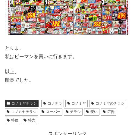
とりま、
私はピーマンを買いに行きます。
以上、
船長でした。
コノミヤチラシ
コノチラ
コノミヤ
コノミヤのチラシ
コノミヤチラシ
スーパー
チラシ
安い
広告
特価
特売
スポンサーリンク