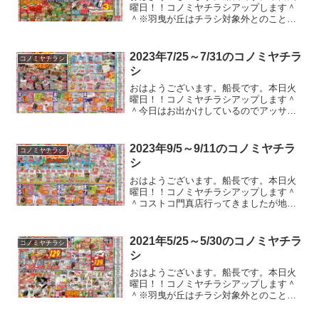
曜日！！コノミヤチラシアップします＾
＾※羽曳が丘はチラシ対象外とのこと。
いつもあまり野球のことは書かないよう
にしてるんですよ。読者層とあわないと
か、色んなチームのファンの方がいると
2023年7/25～7/31のコノミヤチラ
コノミヤチラシ
かあるんで。でも、今日は...
シ
おはようございます。船長です。本日火
曜日！！コノミヤチラシアップします＾
＾今日はお出かけしているのでアッサリ
気味の更新です。いつもとあんまかわん
ないかもですけど。ガストやバーミヤン
のクーポンのチラシが入ってたのでコノ
2023年9/5～9/11のコノミヤチラ
コノミヤチラシ
ミヤチラシ以外もアップし...
シ
おはようございます。船長です。本日火
曜日！！コノミヤチラシアップします＾
＾コストコ門真店行ってきましたが地獄
の渋滞で二度と行きたくないレベルでし
たｗｗｗ出入口封鎖しすぎ問題。駐車場
から出られないし出られても目的地と反
2021年5/25～5/30のコノミヤチラ
コノミヤチラシ
対にしか進めない。なんと...
シ
おはようございます。船長です。本日火
曜日！！コノミヤチラシアップします＾
＾※羽曳が丘はチラシ対象外とのこと。
今週も一週間分のチラシですよ！！イオ
ンとか百貨店とか休んでると地味に困り