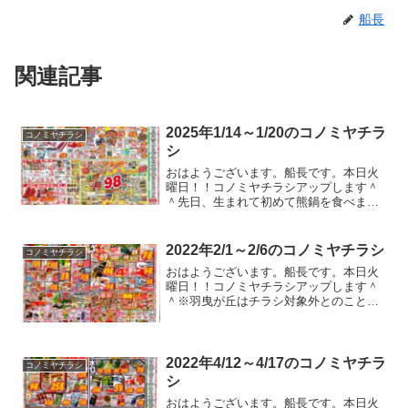
船長
関連記事
2025年1/14～1/20のコノミヤチラ
コノミヤチラシ
シ
おはようございます。船長です。本日火
曜日！！コノミヤチラシアップします＾
＾先日、生まれて初めて熊鍋を食べまし
た。熊肉ってもっと獣臭いのかと思てい
ましたが、臭みもほとんどなく甘みのあ
るおいしいお肉でした。猟師の腕がいい
2022年2/1～2/6のコノミヤチラシ
コノミヤチラシ
とおいしくなるとのこと。...
おはようございます。船長です。本日火
曜日！！コノミヤチラシアップします＾
＾※羽曳が丘はチラシ対象外とのこと。
職場でリーダーに在宅勤務禁止って言わ
れましたが、今週から期間限定で職場で
の対面会議が禁止になりました。毎日対
面会議するために出勤って...
2022年4/12～4/17のコノミヤチラ
コノミヤチラシ
シ
おはようございます。船長です。本日火