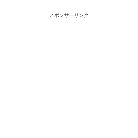
ますね。子供が靴を無くしてきたんで買
いに行こうとしたら、、、...
スポンサーリンク