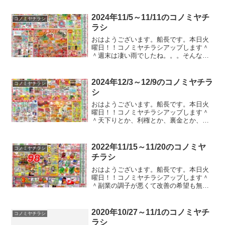
くらい夏休み欲しいですね。そんなこん
なでチラシをドン！！とり...
2024年11/5～11/11のコノミヤチ
コノミヤチラシ
ラシ
おはようございます。船長です。本日火
曜日！！コノミヤチラシアップします＾
＾週末は凄い雨でしたね。。。そんな
中、私は家族で釣り旅行に行ってまし
た。土砂降りのなかだったんですが、奇
跡的に数時間晴れていたんで、そのタイ
2024年12/3～12/9のコノミヤチラ
コノミヤチラシ
ミングでがっつりつってきまし...
シ
おはようございます。船長です。本日火
曜日！！コノミヤチラシアップします＾
＾天下りとか、利権とか、裏金とか、イ
ンサイダーとか、甘い汁とか、、、憧れ
ます。おいしい思いしてみたいで
す。。。ガストやバーミヤンのクーポン
2022年11/15～11/20のコノミヤ
コノミヤチラシ
のチラシが入ってたのでコノミヤ...
チラシ
おはようございます。船長です。本日火
曜日！！コノミヤチラシアップします＾
＾副業の調子が悪くて改善の希望も無く
なっているタイミングでのソフトバンク
グループ株の一瞬での大暴落。。。笑う
しかないｗｗｗそんなこんなでチラシを
2020年10/27～11/1のコノミヤチ
コノミヤチラシ
ドン！！とりま、私は今週...
ラシ