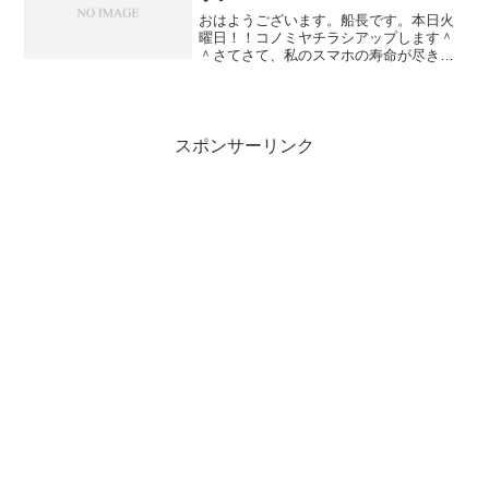
おはようございます。船長です。本日火
曜日！！コノミヤチラシアップします＾
＾さてさて、私のスマホの寿命が尽きか
けてる話なんですが、昨年からバッテリ
ーが膨らみ続けてて、ケースが壊れそう
なレベルになったんで、夏に自分で修理
したんですよ。で、バッテ...
スポンサーリンク