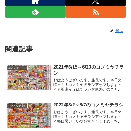
船長
関連記事
2021年6/15～6/20のコノミヤチラ
コノミヤチラシ
シ
おはようございます。船長です。本日火
曜日！！コノミヤチラシアップします＾
＾※羽曳が丘はチラシ対象外とのこと。
今週も一週間分のチラシですよ！！こな
いだの土曜日、２年前に会社を辞めた元
相棒と久しぶりに会いました。年に二回
2022年8/2～8/7のコノミヤチラシ
コノミヤチラシ
のバザーに行く約束してて...
おはようございます。船長です。本日火
曜日！！コノミヤチラシアップします＾
＾毎日暑い！いや熱すぎる！！めっちゃ
熱くて会社行くの嫌すぎるｗｗｗ夏休み
の子供たちが羨ましすぎますね。３ヶ月