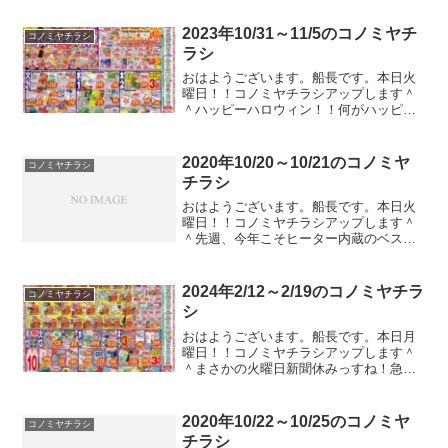
ますねーｗｗｗ昨日は半袖で過ごしちゃ
いましたよ。。。気温がコロコロ変わる
2023年10/31～11/5のコノミヤチ
コノミヤチラシ
んでタンスが困ったことに...
ラシ
おはようございます。船長です。本日火
曜日！！コノミヤチラシアップします＾
＾ハッピーハロウィン！！何がハッピー
なのかよくわかりませんがｗ今日はコス
プレして街で酒飲んで暴れる日ですね。
暴れたらちゃんと片づけて帰りましょう
2020年10/20～10/21のコノミヤ
コノミヤチラシ
ね＾＾ガストやバーミヤン...
チラシ
おはようございます。船長です。本日火
曜日！！コノミヤチラシアップします＾
＾先週、今年こそヒーター内蔵のベスト
買いたいとか言ってましたが、今年は去
年より一ヶ月早く売り出されてたようで
す。そして、数日で売り切れたとのこ
2024年2/12～2/19のコノミヤチラ
コノミヤチラシ
と。。。えぇ、もう売ってな...
シ
おはようございます。船長です。本日月
曜日！！コノミヤチラシアップします＾
＾まさかの火曜日新聞休みっすね！急い
で更新ですわ。うをーいそげーガストや
バーミヤンのクーポンのチラシが入って
たのでコノミヤチラシ以外もアップして
2020年10/22～10/25のコノミヤ
コノミヤチラシ
いる本編ブログの方でアッ...
チラシ