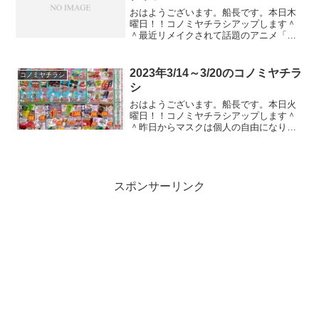
おはようございます。船長です。本日木
曜日！！コノミヤチラシアップします＾
＾最近リメイクされて話題のアニメ「ダ
イの大冒険」。アバン師匠の修行で大岩
を切れってのがあって、「鬼滅の刃」の
パクリだなんて言って話題になってまし
2023年3/14～3/20のコノミヤチラ
コノミヤチラシ
たね。まぁ、冗談で言って...
シ
おはようございます。船長です。本日火
曜日！！コノミヤチラシアップします＾
＾昨日からマスクは個人の自由になりま
したね。私はまだマスクしてますけど、
職場ではノーマスクの人もチラホラ。花
粉とか凄いんでマスク外す人はまだ少な
いのかな？って印象でした...
スポンサーリンク