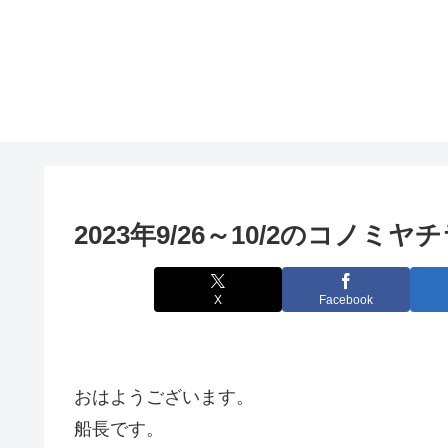
2023年9/26～10/2のコノミヤ
X
Facebook
おはようございます。
船長です。