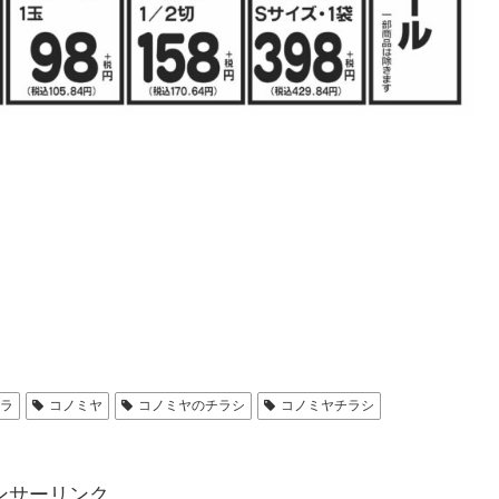
チラ
コノミヤ
コノミヤのチラシ
コノミヤチラシ
ンサーリンク