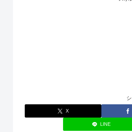
シ
X
LINE