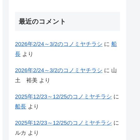
最近のコメント
2026年2/24～3/2のコノミヤチラシ
に
船
長
より
2026年2/24～3/2のコノミヤチラシ
に
山
土 裕美
より
2025年12/23～12/25のコノミヤチラシ
に
船長
より
2025年12/23～12/25のコノミヤチラシ
に
ルカ
より