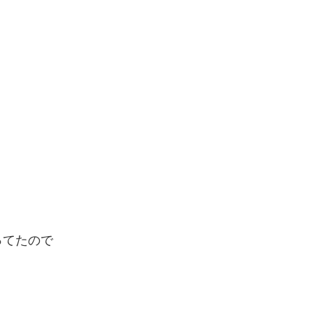
ってたので