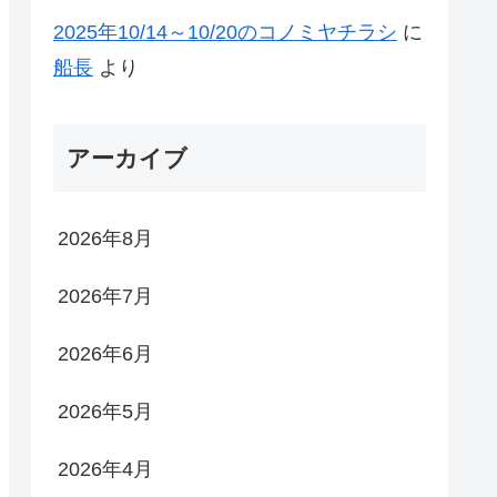
2025年10/14～10/20のコノミヤチラシ
に
船長
より
アーカイブ
2026年8月
2026年7月
2026年6月
2026年5月
2026年4月