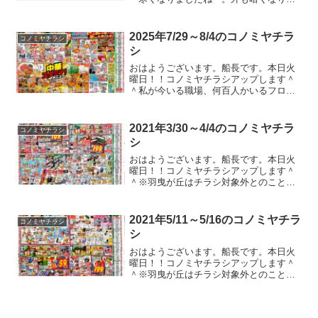
したねー。真夏のクソ暑い時期もそうで
したが、寒くなってくると在宅勤務がよ
り一層ありがたくなりますね。コロナが
2025年7/29～8/4のコノミヤチラ
コノミヤチラシ
収まっても在宅勤務がいい...
シ
おはようございます。船長です。本日火
曜日！！コノミヤチラシアップします＾
＾私が今いる職場、何百人かいるフロア
で作業してるんですが、この時期、にお
いがキツい人がちらほら出てくるんです
よ。体質的なもんだって人は気を付けて
2021年3/30～4/4のコノミヤチラ
コノミヤチラシ
欲しい気持ちはあれどまぁ...
シ
おはようございます。船長です。本日火
曜日！！コノミヤチラシアップします＾
＾※羽曳が丘はチラシ対象外とのこと。
今週も一週間分のチラシですよ！！そう
いえば、最近はコノミヤチラシ.comのア
クセス数も増えてきてうれしい限りで
2021年5/11～5/16のコノミヤチラ
コノミヤチラシ
す。Twitterのフ...
シ
おはようございます。船長です。本日火
曜日！！コノミヤチラシアップします＾
＾※羽曳が丘はチラシ対象外とのこと。
今週も一週間分のチラシですよ！！おそ
くなりました。昨夜から会社で徹夜で仕
事しておりまして、、、ただいま帰宅し