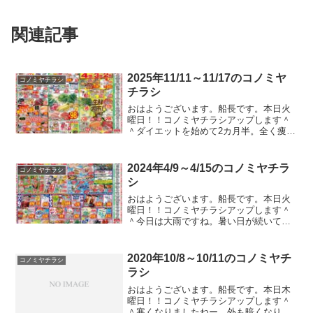
関連記事
2025年11/11～11/17のコノミヤ
コノミヤチラシ
チラシ
おはようございます。船長です。本日火
曜日！！コノミヤチラシアップします＾
＾ダイエットを始めて2カ月半。全く痩せ
ない。もはや笑える。ウォーキングと
HIITとかいう４，５分全力で運動するや
つを続けつつ、たまにチョコザップで鍛
2024年4/9～4/15のコノミヤチラ
コノミヤチラシ
えているのですが、逆...
シ
おはようございます。船長です。本日火
曜日！！コノミヤチラシアップします＾
＾今日は大雨ですね。暑い日が続いてま
したが、また気温が下がるのでしょう
か。寒暖差激しいので体調が気になりま
すね。。。ガストやバーミヤンのクーポ
2020年10/8～10/11のコノミヤチ
コノミヤチラシ
ンのチラシが入ってたのでコ...
ラシ
おはようございます。船長です。本日木
曜日！！コノミヤチラシアップします＾
＾寒くなりましたねー。外も暗くなりま