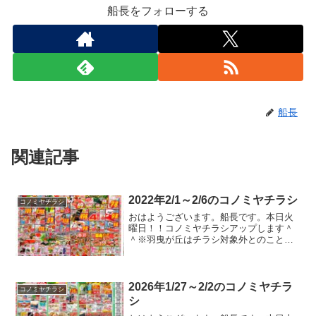
船長をフォローする
船長
関連記事
2022年2/1～2/6のコノミヤチラシ
コノミヤチラシ
おはようございます。船長です。本日火
曜日！！コノミヤチラシアップします＾
＾※羽曳が丘はチラシ対象外とのこと。
職場でリーダーに在宅勤務禁止って言わ
れましたが、今週から期間限定で職場で
の対面会議が禁止になりました。毎日対
面会議するために出勤って...
2026年1/27～2/2のコノミヤチラ
コノミヤチラシ
シ