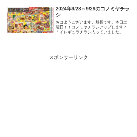
か。寒暖差激しいので体調が気になりま
すね。。。ガストやバーミヤンのクーポ
2024年9/28～9/29のコノミヤチラ
コノミヤチラシ
ンのチラシが入ってたのでコ...
シ
おはようございます。船長です。本日土
曜日！！コノミヤチラシアップします＾
＾イレギュラチラシ入っていました。娘
が連れて帰ってきた金魚ですが、娘が世
話を一日サボったことで３匹のうち１匹
亡くなってしまいました。。。娘はショ
ックだったらしく、心を入...
スポンサーリンク