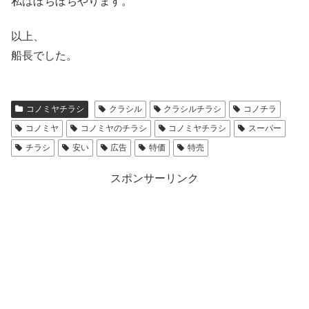
私はぼちぼちやります。
以上、
船長でした。
コノミヤチラシ
クラシル
クラシルチラシ
コノチラ
コノミヤ
コノミヤのチラシ
コノミヤチラシ
スーパー
チラシ
安い
広告
特価
特売
スポンサーリンク