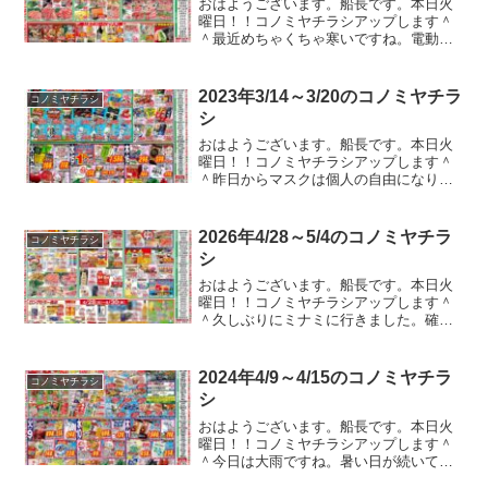
おはようございます。船長です。本日火
曜日！！コノミヤチラシアップします＾
＾最近めちゃくちゃ寒いですね。電動ア
シスト自転車のバッテリーがものすごい
勢いで減っていきます。二日乗ったらも
うバテバテみたいな状態です。。。スマ
2023年3/14～3/20のコノミヤチラ
コノミヤチラシ
ホのバッテリーの減りも激...
シ
おはようございます。船長です。本日火
曜日！！コノミヤチラシアップします＾
＾昨日からマスクは個人の自由になりま
したね。私はまだマスクしてますけど、
職場ではノーマスクの人もチラホラ。花
粉とか凄いんでマスク外す人はまだ少な
2026年4/28～5/4のコノミヤチラ
コノミヤチラシ
いのかな？って印象でした...
シ
おはようございます。船長です。本日火
曜日！！コノミヤチラシアップします＾
＾久しぶりにミナミに行きました。確か
に中国人観光客は減ってる気がしました
が、それよりも他国からの観光客でごっ
た返していました。前より人多いんじゃ
2024年4/9～4/15のコノミヤチラ
コノミヤチラシ
ないですか？お店は外国人...
シ
おはようございます。船長です。本日火
曜日！！コノミヤチラシアップします＾
＾今日は大雨ですね。暑い日が続いてま
したが、また気温が下がるのでしょう