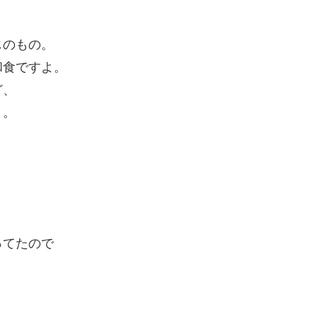
じのもの。
和食ですよ。
ど、
。。
ってたので