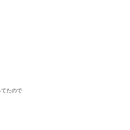
ってたので