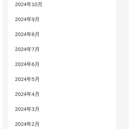
2024年10月
2024年9月
2024年8月
2024年7月
2024年6月
2024年5月
2024年4月
2024年3月
2024年2月