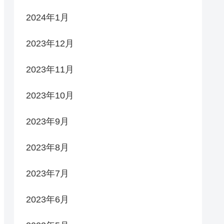
2024年1月
2023年12月
2023年11月
2023年10月
2023年9月
2023年8月
2023年7月
2023年6月