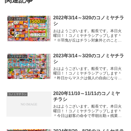
2022年3/14～3/20のコノミヤチラ
コノミヤチラシ
シ
おはようございます。船長です。本日火
曜日！！コノミヤチラシアップします＾
＾※羽曳が丘はチラシ対象外とのこと。
暖かいですねー！！！暖かいのはうれし
い！！寒いと体調不良になるしね。た
だ、衣替えのタイミング難しいですね。
2023年3/14～3/20のコノミヤチラ
コノミヤチラシ
どうせまた急に寒くなるんで...
シ
おはようございます。船長です。本日火
曜日！！コノミヤチラシアップします＾
＾昨日からマスクは個人の自由になりま
したね。私はまだマスクしてますけど、
職場ではノーマスクの人もチラホラ。花
粉とか凄いんでマスク外す人はまだ少な
2020年11/10～11/11のコノミヤ
コノミヤチラシ
いのかな？って印象でした...
チラシ
おはようございます。船長です。本日火
曜日！！コノミヤチラシアップします＾
＾今日は顧客の命令で早朝出勤＋残業の
１２時間勤務です。おかしい。まず、顧
客の命令で残業ってのが違法。で、早朝
出勤したら早く上がらせろよ。朝早くに