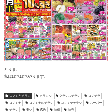
とりま、
私はぼちぼちやります。
コノミヤチラシ
クラシル
クラシルチラシ
コノチラ
コノミヤ
コノミヤのチラシ
コノミヤチラシ
スーパー
チラシ
安い
広告
特価
特売