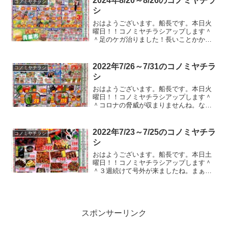
2024年8/20～8/26のコノミヤチラ
コノミヤチラシ
やらなきゃいけない作業が...
シ
おはようございます。船長です。本日火
曜日！！コノミヤチラシアップします＾
＾足のケガ治りました！長いことかかり
ました。。。怪我した状態でプールに行
くと黴菌が入るので気を付けないとダメ
ですね。。。ガストやバーミヤンのクー
2022年7/26～7/31のコノミヤチラ
コノミヤチラシ
ポンのチラシが入ってたの...
シ
おはようございます。船長です。本日火
曜日！！コノミヤチラシアップします＾
＾コロナの脅威が収まりませんね。なん
かノーマスクの人が増えましたけど、在
宅勤務の人も増えた気がします。世の中
は二分されました？私はずっと在宅勤務
2022年7/23～7/25のコノミヤチラ
コノミヤチラシ
をしたいのですが、派遣先...
シ
おはようございます。船長です。本日土
曜日！！コノミヤチラシアップします＾
＾３週続けて号外が来ましたね。まぁ、
土用の丑なんで想定はしていました
が！！土用の丑だからってステーキ
（牛）まで載せてくるのは予想できなか
ったｗｗｗそんなこんなでチラシを...
スポンサーリンク