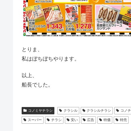
とりま、
私はぼちぼちやります。
以上、
船長でした。
コノミヤチラシ
クラシル
クラシルチラシ
コノ
スーパー
チラシ
安い
広告
特価
特売