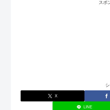
スポ
シ
X
LINE