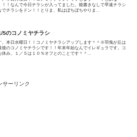
！！！なんで今日チラシが入ってました。能書きなしで早速チラシ
でチラシをドン！！とりま、私はぼちぼちやりま...
1、1/5のコノミヤチラシ
す。本日水曜日！！コノミヤチラシアップします＾＾※羽曳が丘は
最後のコノミヤチラシです！！年末年始なんでイレギュラです。コ
休み。１／５は１０％オフとのことです＾＾...
ンサーリンク