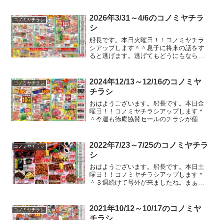
んかしんどいなーって思ってたら、夜に
は37度、翌日には３８度を超えてきまし
2026年3/31～4/6のコノミヤチラ
コノミヤチラシ
たよ。で、水曜は祝日だ...
シ
船長です。本日火曜日！！コノミヤチラ
シアップします＾＾息子に将来の話をす
ると逃げます。逃げてもどうにもならな
いのですが、逃げます。放課後デイの先
生も親身になって相談に乗ってくれます
が、本人は放課後デイはゲームができな
2024年12/13～12/16のコノミヤ
コノミヤチラシ
い損な場所だと認定してい...
チラシ
おはようございます。船長です。本日金
曜日！！コノミヤチラシアップします＾
＾今週も徳庵協賛セールのチラシが個別
でありましたのでアップしています。徳
庵、放出、鴫野、鴫野西、緑橋店を利用
されている方結構多いんですね。ガスト
2022年7/23～7/25のコノミヤチラ
コノミヤチラシ
やバーミヤンのクーポンの...
シ
おはようございます。船長です。本日土
曜日！！コノミヤチラシアップします＾
＾３週続けて号外が来ましたね。まぁ、
土用の丑なんで想定はしていました
が！！土用の丑だからってステーキ
（牛）まで載せてくるのは予想できなか
2021年10/12～10/17のコノミヤ
コノミヤチラシ
ったｗｗｗそんなこんなでチラシを...
チラシ