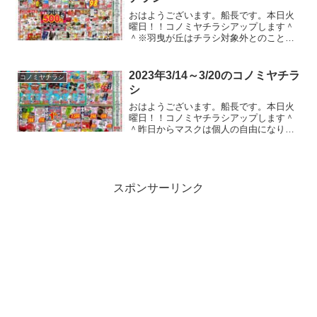
おはようございます。船長です。本日火
曜日！！コノミヤチラシアップします＾
＾※羽曳が丘はチラシ対象外とのこと。
毎日満員電車に乗って出勤し、人の溢れ
る職場では毎日密室で大人数で会議。月
に数人ペースで職場からでる罹患者。そ
2023年3/14～3/20のコノミヤチラ
コノミヤチラシ
んな恐怖と戦って得られる...
シ
おはようございます。船長です。本日火
曜日！！コノミヤチラシアップします＾
＾昨日からマスクは個人の自由になりま
したね。私はまだマスクしてますけど、
職場ではノーマスクの人もチラホラ。花
粉とか凄いんでマスク外す人はまだ少な
いのかな？って印象でした...
スポンサーリンク