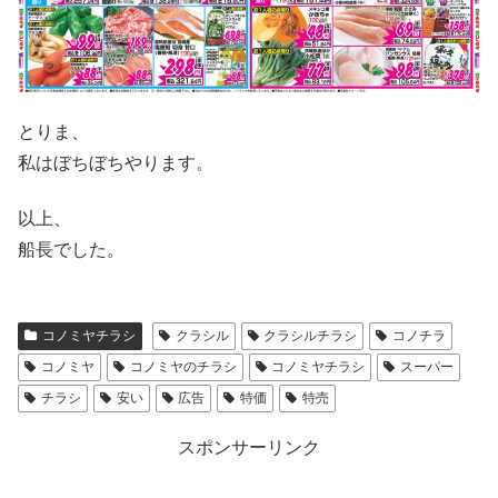
とりま、
私はぼちぼちやります。
以上、
船長でした。
コノミヤチラシ
クラシル
クラシルチラシ
コノチラ
コノミヤ
コノミヤのチラシ
コノミヤチラシ
スーパー
チラシ
安い
広告
特価
特売
スポンサーリンク