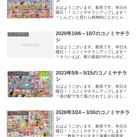
おはようございます。船長です。本日火
曜日！！コノミヤチラシアップします＾
＾しんどいと思たら精神的にとかじゃな
くて体温が３９℃超えてた、、、そらし
んどいわｗｗｗガストやバーミヤンのク
ーポンのチラシが入ってたのでコノミヤ
2020年10/6～10/7のコノミヤチラ
コノミヤチラシ
チラシ以外もアップしてい...
シ
おはようございます。船長です。本日火
曜日！！コノミヤチラシアップします＾
＾そういえば、家の薬箱の中からポピド
ンヨードの入ったイソジンが見つかりま
した。例のアレですよ。アホみたいにバ
チクソ値段が上がってたアレ。いうて、
2023年5/9～5/15のコノミヤチラ
コノミヤチラシ
医薬品なんで転売とかはで...
シ
おはようございます。船長です。本日火
曜日！！コノミヤチラシアップします＾
＾道の駅で当て逃げされてしまいまし
た。めっちゃ凹んでます。。。やっぱ当
てると逃げちゃうんですね。ガストやバ
ーミヤンのクーポンのチラシが入ってた
2026年3/24～3/30のコノミヤチラ
コノミヤチラシ
のでコノミヤチラシ以外もア...
シ
おはようございます。船長です。本日火
曜日！！コノミヤチラシアップします＾
＾ここ数年で太りすぎて体重が限界突破