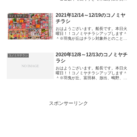
してしまいまして、ウォーキングやHIIT
トレーニングなんかも試みているのです
がどうもうまくいきません。。。そして
2021年12/14～12/19のコノミヤ
コノミヤチラシ
ついに、健康診断で糖...
チラシ
おはようございます。船長です。本日火
曜日！！コノミヤチラシアップします＾
＾※羽曳が丘はチラシ対象外とのこと。
寒いっ！！信じられんくらい寒い！！信
じない！！信じないぞ！！本当は暖かい
んだ！！！暖かいに決まってる！！絶対
2020年12/8～12/13のコノミヤチ
コノミヤチラシ
そうだ！！寒すぎてわけわ...
ラシ
おはようございます。船長です。本日火
曜日！！コノミヤチラシアップします＾
＾※羽曳が丘、富田林、放出、鴫野、徳
庵、緑橋、鴫野西はチラシ対象外とのこ
と。めちゃくちゃ寒いですね。寒すぎて
起きるのがおっくうになってブログの更
新が遅くなってしまって、...
スポンサーリンク