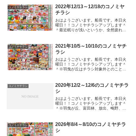
ているんですけど、回避できない理由な
んですよ。ハラスメントの部類ですね。
2022年12/13～12/18のコノミヤ
コノミヤチラシ
自社が合わないんですよ。...
チラシ
おはようございます。船長です。本日火
曜日！！コノミヤチラシアップします＾
＾最近眠りが浅いというか、全然疲れが
取れ無い感じで悩んでおります。毎日毎
時間眠たい。。。そんなこんなでチラシ
をドン！！とりま、私はトリス買いに行
2021年10/5～10/10のコノミヤチ
コノミヤチラシ
きます。以上、船長でした...
ラシ
おはようございます。船長です。本日火
曜日！！コノミヤチラシアップします＾
＾※羽曳が丘はチラシ対象外とのこと。
今月から新しい職場に派遣されていま
す。在宅勤務は制度上あるが、事実上禁
止されています。世界の変化についてい
2020年12/2～12/6のコノミヤチラ
コノミヤチラシ
けない人たちの会社に派遣さ...
シ
おはようございます。船長です。本日火
曜日！！コノミヤチラシアップします＾
＾※羽曳が丘、富田林、放出、鴫野、徳
庵、緑橋、鴫野西はチラシ対象外とのこ
と。11月から上記店舗が通常チラシでは
ないそうです。家からは遠いので入手困
2026年8/4～8/10のコノミヤチラ
コノミヤチラシ
難。。。申し訳ない。そ...
シ