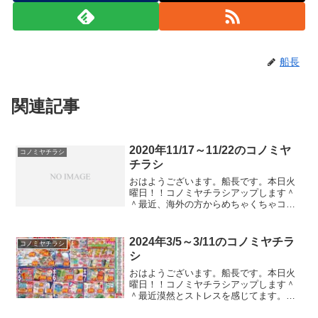
船長
関連記事
2020年11/17～11/22のコノミヤ
コノミヤチラシ
チラシ
おはようございます。船長です。本日火
曜日！！コノミヤチラシアップします＾
＾最近、海外の方からめちゃくちゃコメ
ントをいただいています。へい！！最高
のブログだよ！！みたいなこととか書か
れてます。君の国にはコノミヤがあるの
2024年3/5～3/11のコノミヤチラ
コノミヤチラシ
かい？コメントいただける...
シ
おはようございます。船長です。本日火
曜日！！コノミヤチラシアップします＾
＾最近漠然とストレスを感じてます。い
や、まぁ理由を知っているといえば知っ