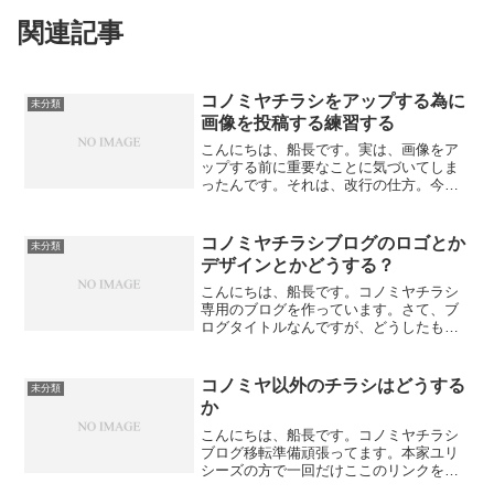
関連記事
コノミヤチラシをアップする為に
未分類
画像を投稿する練習する
こんにちは、船長です。実は、画像をア
ップする前に重要なことに気づいてしま
ったんです。それは、改行の仕方。今回
は私はWordPressでcocoonを使ってブロ
グを作ろうとしていますが、記事を書く
ときに改行するのに普通にENTERキーを
コノミヤチラシブログのロゴとか
未分類
押して...
デザインとかどうする？
こんにちは、船長です。コノミヤチラシ
専用のブログを作っています。さて、ブ
ログタイトルなんですが、どうしたもの
か思案中です。一応仮タイトルで『コノ
ミヤチラシ』ってなってますけど、そっ
くりさんブログがあるので悩ましいとこ
コノミヤ以外のチラシはどうする
未分類
ろ。あとから似せてきた人...
か
こんにちは、船長です。コノミヤチラシ
ブログ移転準備頑張ってます。本家ユリ
シーズの方で一回だけここのリンクを張
ったので数人だえこちらを覗いてもらえ