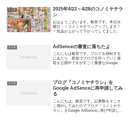
ているようで＾＾嬉しかったりしていま
すが、、、そういえば、本家の方はノン
2025年4/22～4/28のコノミヤチラ
未分類
ジャンルのブログだったた...
シ
おはようございます。船長です。本日火
曜日！！コノミヤチラシアップします＾
＾気温が上がって下がってしてました
が、高どまりし始めましたね。こっから
春をすっ飛ばして夏になるんでしょう
か？私は冬になると体調をすぐ崩すので
AdSenceの審査に落ちたよ
未分類
夏だらけのほうが助かるといえ...
こんにちは船長です。ブログを移転する
にあたり、新規でブログを作っていく過
程を公開中ですがすごく重要なGoogle
AdSenceの申請を見切り発車で行ってお
りました。で、予想通り審査に落ちまし
た。まぁ、記事数が圧倒的に少ないので
予想はしてい...
ブログ『コノミヤチラシ』を
未分類
Google AdSenceに再申請してみ
る
こんにちは。船長です。記事数をそこそ
こ増やしてみたのでブログ『コノミヤチ
ラシ』をGoogle AdSenceに再び申請して
みました。なんか今週にも緊急事態宣言
が明けちゃいそうな感じじゃないです
か。そうなるとコノミヤのチラシも復活
するし、私の...