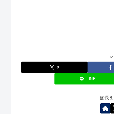
シ
X
LINE
船長を