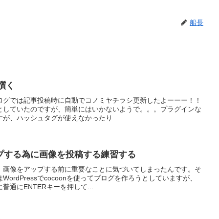
船長
に躓く
ログでは記事投稿時に自動でコノミヤチラシ更新したよーーー！！
しようとしていたのですが、簡単にはいかないようで。。。プラグインな
が、ハッシュタグが使えなかったり...
プする為に画像を投稿する練習する
、画像をアップする前に重要なことに気づいてしまったんです。そ
ordPressでcocoonを使ってブログを作ろうとしていますが、
通にENTERキーを押して...