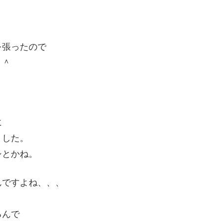
。
を張ったので
＾＾
に
ました。
シとかね。
んですよね、、、
るんで