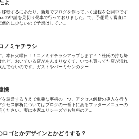
ちたよ
を移転するにあたり、新規でブログを作っていく過程を公開中です
dSenceの申請を見切り発車で行っておりました。で、予想通り審査に
倒的に少ないので予想はしてい...
27のコノミヤチラシ
す。本日火曜日！！コノミヤチラシアップします＾＾杜氏の持ち帰
けれど、おいている店があんまりなくて、いつも買ってた店が潰れ
んでないのです。ガストやバーミヤンのクー...
の連携
グを運営するうえで重要な事柄の一つ。アクセス解析の導入を行う
アクセス解析についてはブログの一番下にあるフッターメニューの
ください。実は本家ユリシーズでも無料のア...
のロゴとかデザインとかどうする？