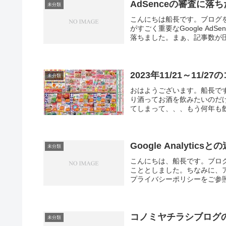
AdSenceの審査に落
未分類
こんにちは船長です。ブログ
がすごく重要なGoogle A
落ちました。まぁ、記事数が圧
2023年11/21～11/
未分類
おはようございます。船長で
り酒ってお酒を飲みたいのだ
てしまって、、、もう何年も飲
Google Analyticsと
未分類
こんにちは、船長です。ブロ
こととしました。ちなみに、
プライバシーポリシーをご参照
コノミヤチラシブログ
未分類